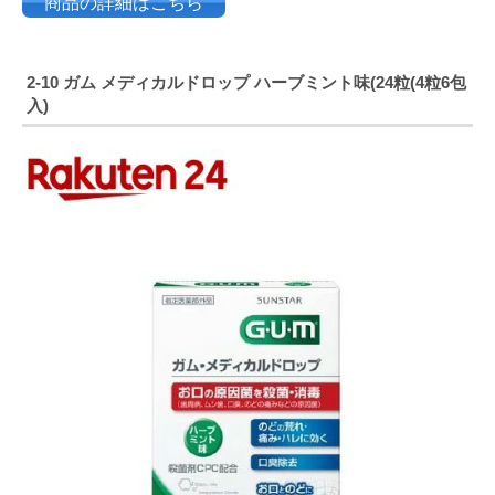
商品の詳細はこちら
2-10
ガム
メディカルドロップ
ハーブミント味
(24
粒
(4
粒
6
包
入
)