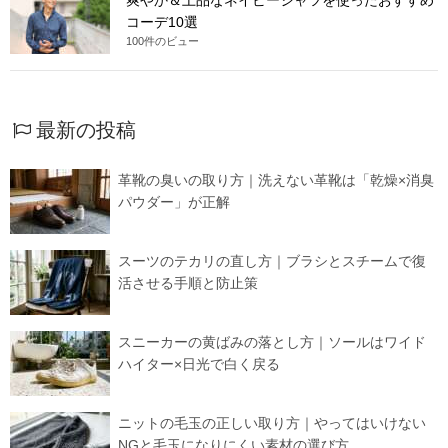
コーデ10選
100件のビュー
最新の投稿
革靴の臭いの取り方｜洗えない革靴は「乾燥×消臭
パウダー」が正解
スーツのテカリの直し方｜ブラシとスチームで復
活させる手順と防止策
スニーカーの黄ばみの落とし方｜ソールはワイド
ハイター×日光で白く戻る
ニットの毛玉の正しい取り方｜やってはいけない
NGと毛玉になりにくい素材の選び方