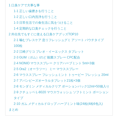
1 口臭ケアで大事な事
1-1 正しい歯磨きを行うこと
1-2 正しい口内洗浄を行うこと
1-3 日常生活での食生活に気をつけること
1-4 定期的な口臭チェックを行うこと
2 外出先でもすぐに使える口臭ケアグッズTOP10
2-1 噛むブレスケア 息リフレッシュグミ アソート パウチタイプ
100粒
2-2 江崎グリコ ブレオ・イーエックス タブレット
2-3 GUM（ガム）/のど 殺菌スプレー CPC配合
2-4 NONIO マウススプレー クリアハーブミント 5ml×3個
2-5 Ora2（オーラツー） ミー マウススプレー
2-6 マウススプレー フレッシュミント トゥービー フレッシュ 20ml
2-7 アバンビーズオーラルタブレット21粒×3個
2-8 モンダミン メディカルクリア ポーションパック12ml×50個入り
2-9 クチュッペ L-8020 マウスウォッシュ ソフトミント ポーション
タイプ
2-10 ガム メディカルドロップ ハーブミント味(24粒(4粒6包入)
まとめ