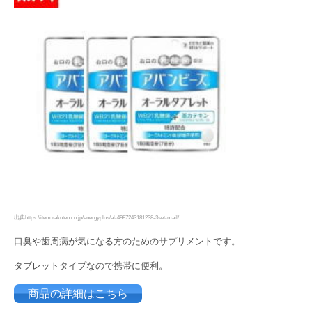
出典https://item.rakuten.co.jp/energyplus/al-4987243181238-3set-mail/
口臭や歯周病が気になる方のためのサプリメントです。
タブレットタイプなので携帯に便利。
商品の詳細はこちら