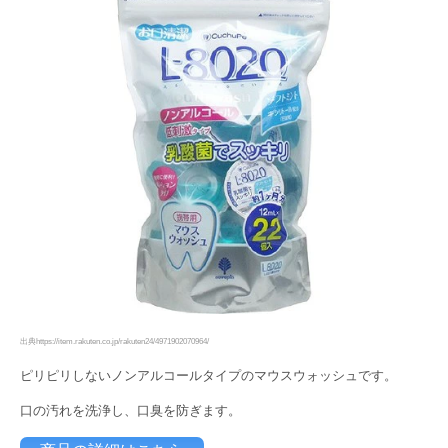
出典https://item.rakuten.co.jp/rakuten24/4971902070964/
ピリピリしないノンアルコールタイプのマウスウォッシュです。
口の汚れを洗浄し、口臭を防ぎます。