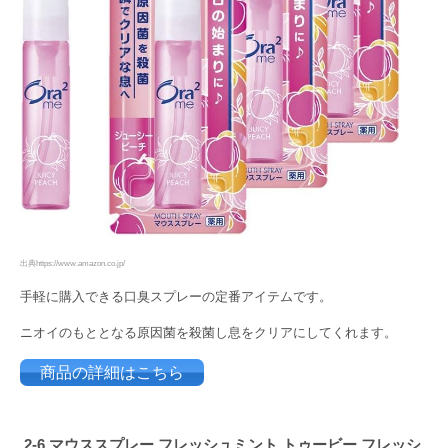
出典https://www.amazon.co.jp/
手軽に購入できる口臭スプレーの定番アイテムです。
ニオイのもととなる原因菌を殺菌し息をクリアにしてくれます。
商品の詳細はこちら
2-6
マウススプレー
フレッシュミント
トゥービー
フレッシ