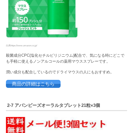
出典https://www.amazon.co.jp/
殺菌成分CPC(塩化セチルピリジニウム)配合で、気になる時にどこで
も手軽に使えるノンアルコールの薬用マウススプレーです。
潤い成分も配合しているのでドライマウスの人にもおすすめ。
商品の詳細はこちら
2-7
アバンビーズオーラルタブレット
21
粒
×3
個