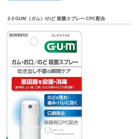
2-3
GUM
（
ガム
）
/
のど
殺菌スプレー
CPC
配合