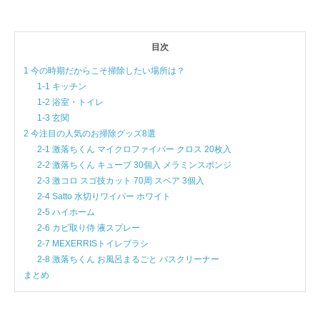
目次
1 今の時期だからこそ掃除したい場所は？
1-1 キッチン
1-2 浴室・トイレ
1-3 玄関
2 今注目の人気のお掃除グッズ8選
2-1 激落ちくん マイクロファイバー クロス 20枚入
2-2 激落ちくん キューブ 30個入 メラミンスポンジ
2-3 激コロ スゴ技カット 70周 スペア 3個入
2-4 Satto 水切りワイパー ホワイト
2-5 ハイホーム
2-6 カビ取り侍 液スプレー
2-7 MEXERRISトイレブラシ
2-8 激落ちくん お風呂まるごと バスクリーナー
まとめ