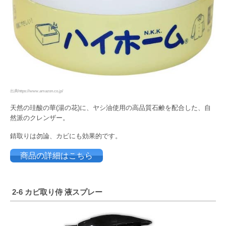
出典https://www.amazon.co.jp/
天然の珪酸の華(湯の花)に、ヤシ油使用の高品質石鹸を配合した、自
然派のクレンザー。
錆取りは勿論、カビにも効果的です。
商品の詳細はこちら
2-6
カビ取り侍 液スプレー