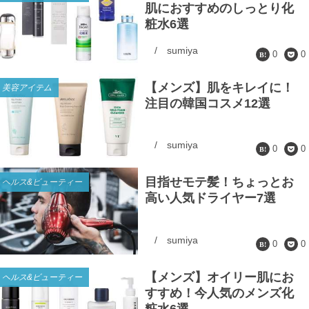
肌におすすめのしっとり化
粧水6選
/
sumiya
0
0
【メンズ】肌をキレイに！
美容アイテム
注目の韓国コスメ12選
/
sumiya
0
0
目指せモテ髪！ちょっとお
ヘルス&ビューティー
高い人気ドライヤー7選
/
sumiya
0
0
【メンズ】オイリー肌にお
ヘルス&ビューティー
すすめ！今人気のメンズ化
粧水6選