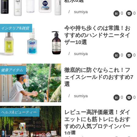
/
sumiya
0
0
今や持ち歩くのは常識！お
インテリア&雑貨
すすめのハンドサニータイ
ザー10選
/
sumiya
0
0
徹底的に防ぐならこれ！フ
健康アイテム
ェイスシールドのおすすめ7
選
/
sumiya
0
0
レビュー高評価厳選！ダイ
ヘルス&ビューティー
エットにも筋トレにもおす
すめの人気プロテインバー
10選