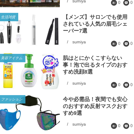
/
sumiya
0
0
【メンズ】サロンでも使用
生活雑貨
されている人気の眉毛シェ
ーバー7選
/
sumiya
0
0
肌はとにかくこすらない
美容アイテム
事！泡で出るタイプのおす
すめ洗顔8選
/
sumiya
0
0
今や必需品！夜間でも安心
ファッション
のおすすめ反射マスクおす
すめ9選
/
sumiya
0
0