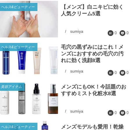
【メンズ】白ニキビに効く
ヘルス&ビューティー
人気クリーム5選
/
sumiya
0
0
毛穴の黒ずみにはこれ！メ
ヘルス&ビューティー
ンズにおすすめの毛穴の汚
れに効く洗顔8選
/
sumiya
0
0
メンズにもOK！今話題のお
美容アイテム
すすめミスト化粧水8選
/
sumiya
0
0
メンズモデルも愛用！乾燥
ヘルス&ビューティー