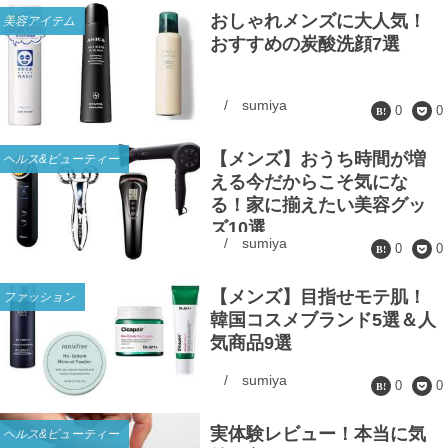
おしゃれメンズに大人気！
美容アイテム
おすすめの炭酸洗顔7選
/
sumiya
0
0
【メンズ】おうち時間が増
ヘルス&ビューティー
える今だからこそ気にな
る！家に揃えたい美容グッ
ズ10選
/
sumiya
0
0
【メンズ】目指せモテ肌！
ファッション
韓国コスメブランド5選＆人
気商品9選
/
sumiya
0
0
実体験レビュー！本当に気
ヘルス&ビューティー