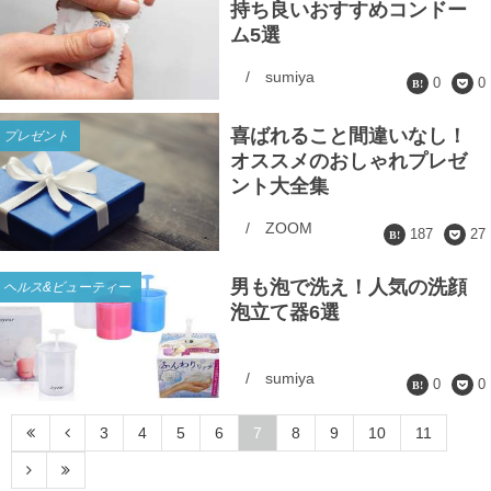
持ち良いおすすめコンドー
ム5選
/
sumiya
0
0
喜ばれること間違いなし！
プレゼント
オススメのおしゃれプレゼ
ント大全集
/
ZOOM
187
27
男も泡で洗え！人気の洗顔
ヘルス&ビューティー
泡立て器6選
/
sumiya
0
0
3
4
5
6
7
8
9
10
11