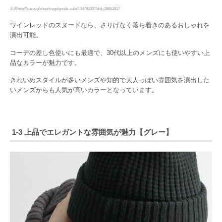
出典http://zozo.jp/shop/wego/goods-sale/13479230/?did=29862817
ワインレッドのスヌードなら、さりげなく落ち着きのあるおしゃれを
演出可能。
コーデの差し色使いにも最適で、30代以上のメンズにも使いやすい上
品なカラーが魅力です。
きれいめスタイルが多いメンズや知的で大人っぽい雰囲気を演出した
いメンズからも人気が高いカラーとなっています。
1-3 上品でエレガントな雰囲気が魅力【グレー】