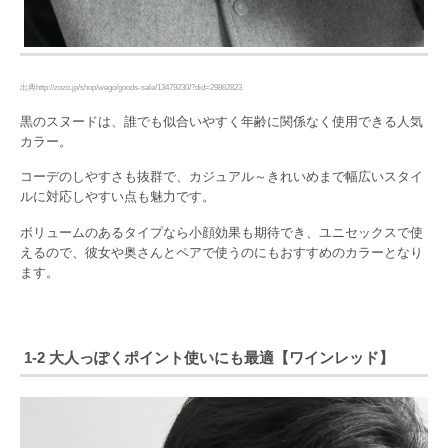
出典http://zozo.jp/shop/wego/goods-sale/13479230/?did=29862823
黒のスヌードは、誰でも似合いやすく年齢に関係なく使用できる人気
カラー。
コーデのしやすさも抜群で、カジュアル～きれいめまで幅広いスタイ
ルに対応しやすい点も魅力です。
ボリュームのあるタイプなら小顔効果も期待でき、ユニセックスで使
えるので、彼女や奥さんとペアで使うのにもおすすめのカラーとなり
ます。
1-2 大人っぽくポイント使いにも最適【ワインレッド】