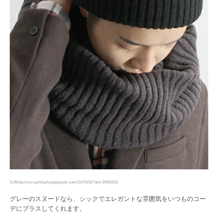
出典http://zozo.jp/shop/wego/goods-sale/13479230/?did=29862818
グレーのスヌードなら、シックでエレガントな雰囲気をいつものコー
デにプラスしてくれます。