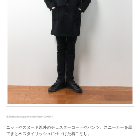
出典http://zozo.jp/coordinate/?cdid=8706543
ニットやスヌード以外のチェスターコートやパンツ、スニーカーを黒
でまとめスタイリッシュに仕上げた着こなし。