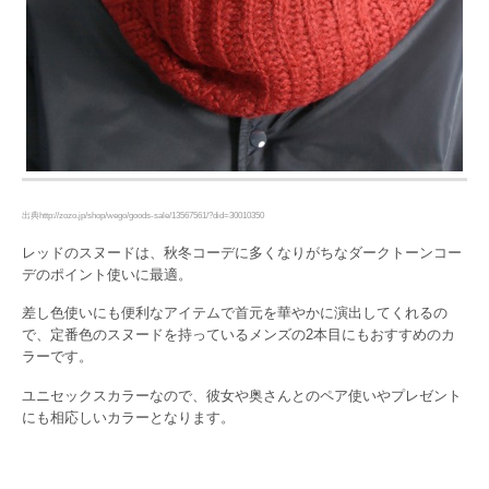
出典http://zozo.jp/shop/wego/goods-sale/13567561/?did=30010350
レッドのスヌードは、秋冬コーデに多くなりがちなダークトーンコー
デのポイント使いに最適。
差し色使いにも便利なアイテムで首元を華やかに演出してくれるの
で、定番色のスヌードを持っているメンズの2本目にもおすすめのカ
ラーです。
ユニセックスカラーなので、彼女や奥さんとのペア使いやプレゼント
にも相応しいカラーとなります。