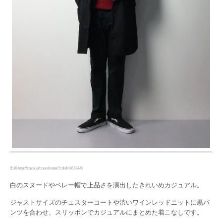
出典http://zozo.jp/coordinate/?cdid=8673449
白のスヌードやベレー帽で上品さを演出したきれいめカジュアル。
ジャストサイズのチェスターコートや渋いワインレッドニットに黒パ
ンツを合わせ、スリッポンでカジュアルにまとめた着こなしです。