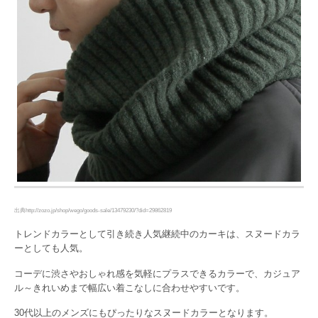
出典http://zozo.jp/shop/wego/goods-sale/13479230/?did=29862819
トレンドカラーとして引き続き人気継続中のカーキは、スヌードカラ
ーとしても人気。
コーデに渋さやおしゃれ感を気軽にプラスできるカラーで、カジュア
ル～きれいめまで幅広い着こなしに合わせやすいです。
30代以上のメンズにもぴったりなスヌードカラーとなります。