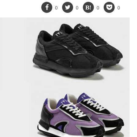
0
0
0
0