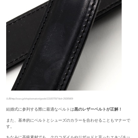
出典http://zozo.jp/shop/estnation/goods/13100755/?did=29285809
結婚式に参列する際に最適なベルトは
黒のレザーベルトが正解！
また、基本的にベルトとシューズのカラーを合わせることもマナーで
す。
ちなみに高級素材でも、クロコダイルやリザードと言ったエキゾチッ