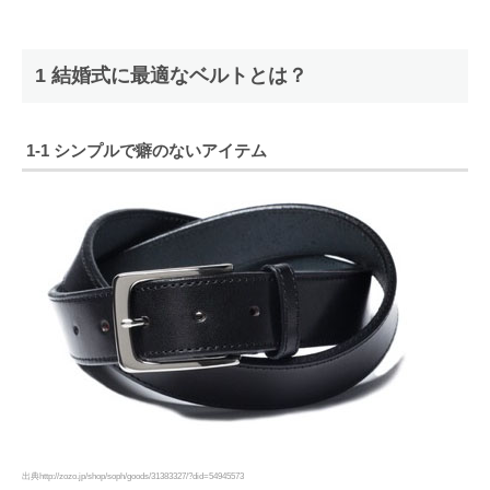
1 結婚式に最適なベルトとは？
1-1 シンプルで癖のないアイテム
出典http://zozo.jp/shop/soph/goods/31383327/?did=54945573