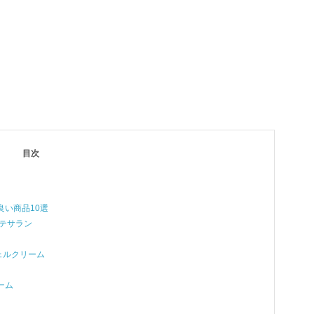
目次
良い商品10選
 テサラン
ジェルクリーム
ーム