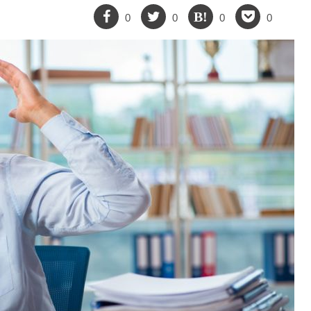
0
0
0
0