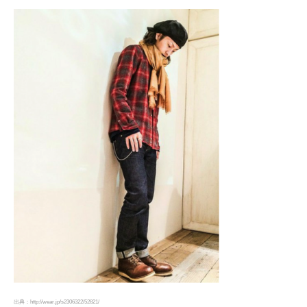
出典：http://wear.jp/s2306322/52821/