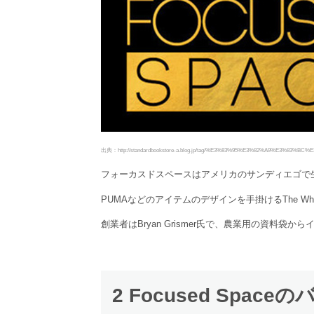
出典：http://standardbookstore-a.blog.jp/tag/%E3%83%95%E3%82%A9%E3%
フォーカスドスペースはアメリカのサンディエゴで
PUMAなどのアイテムのデザインを手掛けるThe Wh
創業者はBryan Grismer氏で、農業用の資料
2 Focused Spa