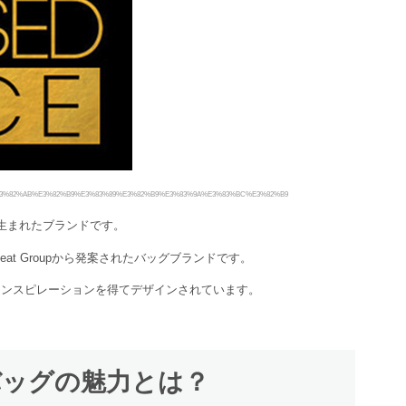
83%BC%E3%82%AB%E3%82%B9%E3%83%89%E3%82%B9%E3%83%9A%E3%83%BC%E3%82%B9
生まれたブランドです。
eat Groupから発案されたバッグブランドです。
袋からインスピレーションを得てデザインされています。
ceのバッグの魅力とは？