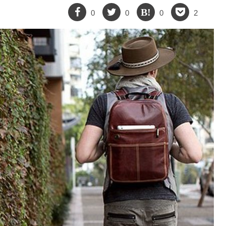
0
0
0
2