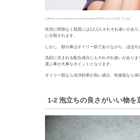
出典https://www.pakutaso.com/shared/img/thumb/OO85_skincare1209_TP_V.jpg
性別に関係なく肌質には1人1人それぞれ違いがあり
に分類されます。
しかし、額や鼻はオイリー肌でありながら、ほほや
洗顔に含まれる配合成分にもそれぞれ違いがありま
選ぶ事が大事なポイントとなります。
オイリー肌なら洗浄効果が高い成分、乾燥肌なら保
1-2 泡立ちの良さがいい物を