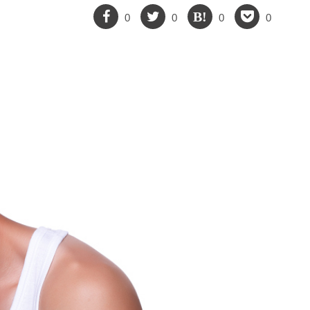
0
0
0
0