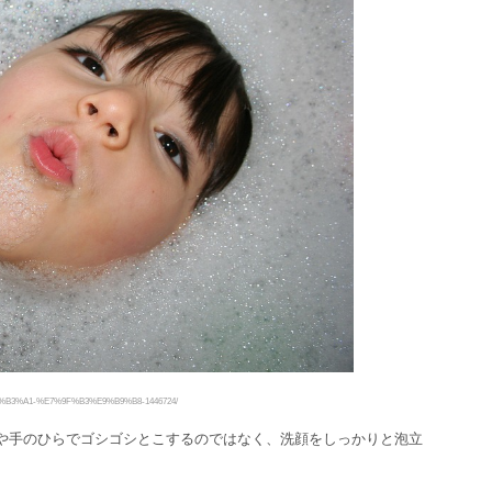
6%B3%A1-%E7%9F%B3%E9%B9%B8-1446724/
や手のひらでゴシゴシとこするのではなく、洗顔をしっかりと泡立
。