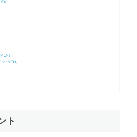
すすめ
）
 MEN）
for MEN）
ント