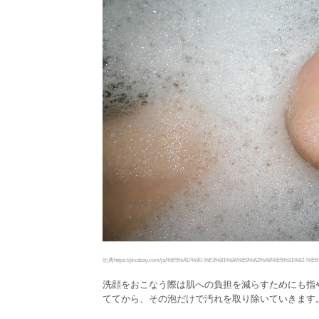
出典https://pixabay.com/ja/%E5%AD%90-%E3%81%8A%E9%A2%A8%E5%91%82-%E
洗顔をおこなう際は肌への負担を減らすためにも指
ててから、その泡だけで汚れを取り除いていきます