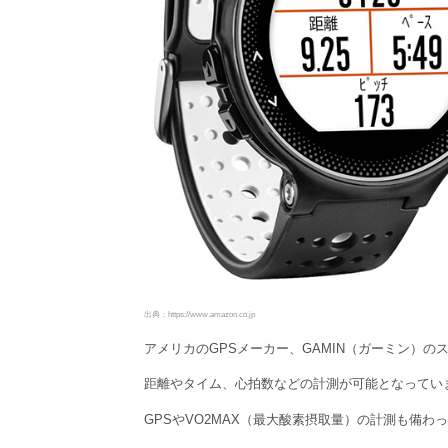
出典：https://www.amazon.co.jp
アメリカのGPSメーカー、GAMIN（ガーミン）
距離やタイム、心拍数などの計測が可能となってい
GPSやVO2MAX（最大酸素摂取量）の計測も備