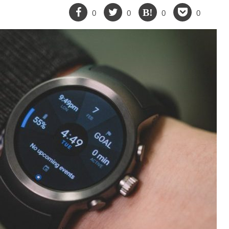
0
0
0
0