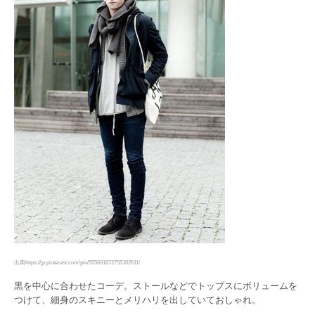
出典https://jp.pinterest.com/pin/555631672755102611/
黒を中心に合わせたコーデ。ストールなどでトップスにボリュームを
つけて、細身のスキニーとメリハリを出していておしゃれ。