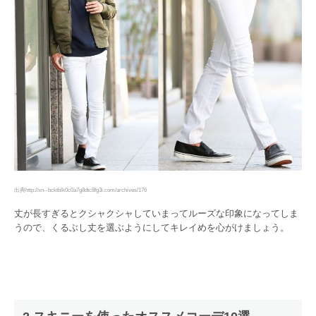
出典http://xn--bcktblk0c0a7g8dtc8fg3i.com/archives/176
丈が長すぎるとクシャクシャしていまってルーズな印象になってしま
うので、くるぶし丈を選ぶようにしてキレイめを心がけましょう。