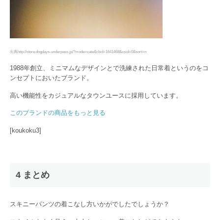
出典http://store.dogdays-underpass.jp/?mode=cate&cbid=1641468&csid=0&sort=n
1988年創立、ミニマムなデザインとで洗練された日常着というのをコ
ンセプトにおいたブランド。
高い機能性をカジュアルなタウンユースに採用しています。
このブランドの商品をもっと見る
[koukoku3]
4 まとめ
スキニーパンツの着こなし方いかがでしたでしょうか？