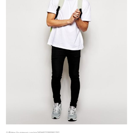
出典https://jp.pinterest.com/pin/345440233900881292/