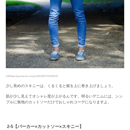
出典https://jp.pinterest.com/pin/166140673732183570/
少し長めのスキニーは、くるくると裾を上に巻き上げましょう。
肌が少し見えてオシャレ度が上がるんです。明るいデニムには、シン
プルに無地のカットソーだけでおしゃれコーデになりますよ。
2-5【パーカー×カットソー×スキニー】