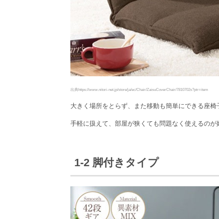
出典https://www.nitori-net.jp/store/ja/ec/Chair/ZaisuCoverChair/7810702s?ptr=item
大きく場所をとらず、また移動も簡単にできる座椅
手軽に扱えて、部屋が狭くても問題なく使えるのが
1-2 脚付きタイプ