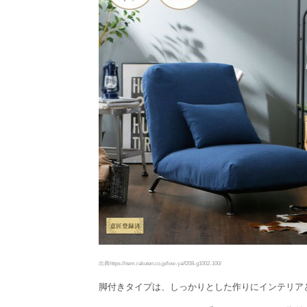
出典https://item.rakuten.co.jp/low-ya/f208-g1002-100/
脚付きタイプは、しっかりとした作りにインテリア