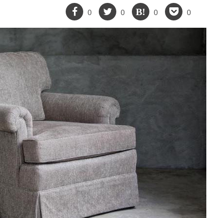
0
0
0
0