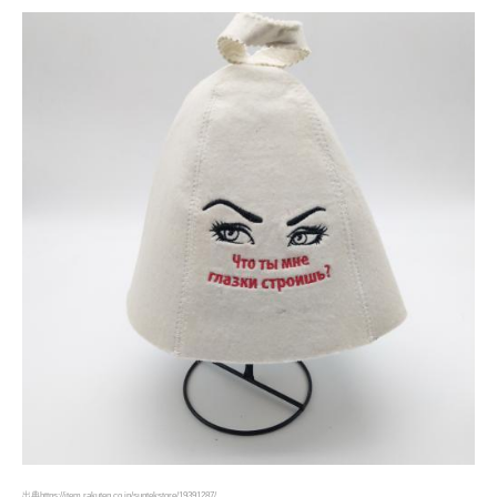
出典https://item.rakuten.co.jp/suntekstore/19391287/