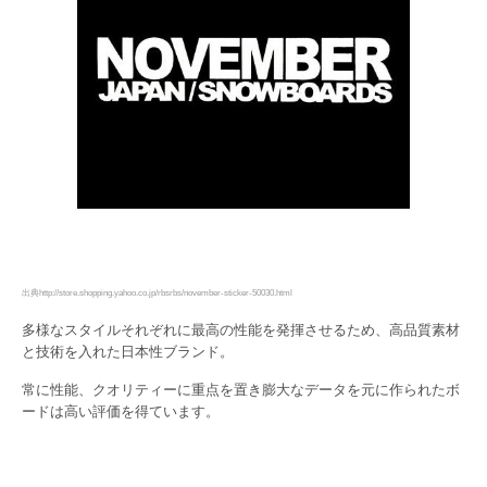
出典http://store.shopping.yahoo.co.jp/rbsrbs/november-sticker-50030.html
多様なスタイルそれぞれに最高の性能を発揮させるため、高品質素材
と技術を入れた日本性ブランド。
常に性能、クオリティーに重点を置き膨大なデータを元に作られたボ
ードは高い評価を得ています。