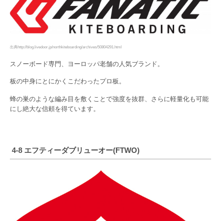
出典http://blog.livedoor.jp/northkiteboarding/archives/50804291.html
スノーボード専門、ヨーロッパ老舗の人気ブランド。
板の中身にとにかくこだわったプロ板。
蜂の巣のような編み目を敷くことで強度を抜群、さらに軽量化も可能
にし絶大な信頼を得ています。
4-8 エフティーダブリューオー(FTWO)