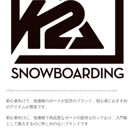
出典http://www.transworldweb.jp/snow/snownews/news/k2-snowboard-division-human-resources-recruiting/
初心者向けで、低価格のボードが定評のブランド。初心者におすすめ
のアイテムが豊富です。
初心者向けに、低価格で高品質なボードの提供も行っており、入門板
として購入するのに申し分のないブランドです