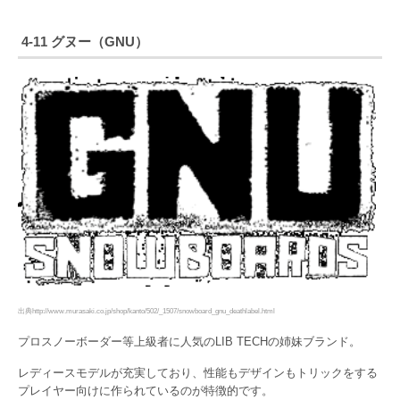
4-11 グヌー（GNU）
出典http://www.murasaki.co.jp/shop/kanto/502/_1507/snowboard_gnu_deathlabel.html
プロスノーボーダー等上級者に人気のLIB TECHの姉妹ブランド。
レディースモデルが充実しており、性能もデザインもトリックをする
プレイヤー向けに作られているのが特徴的です。