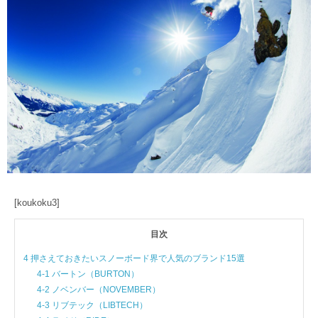
[koukoku3]
目次
4 押さえておきたいスノーボード界で人気のブランド15選
4-1 バートン（BURTON）
4-2 ノベンバー（NOVEMBER）
4-3 リブテック（LIBTECH）