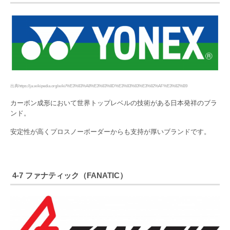
出典https://ja.wikipedia.org/wiki/%E3%83%A8%E3%83%8D%E3%83%83%E3%82%AF%E3%82%B9
カーボン成形において世界トップレベルの技術がある日本発祥のブラ
ンド。
安定性が高くプロスノーボーダーからも支持が厚いブランドです。
4-7 ファナティック（FANATIC）