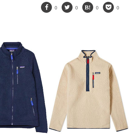
0
0
0
0