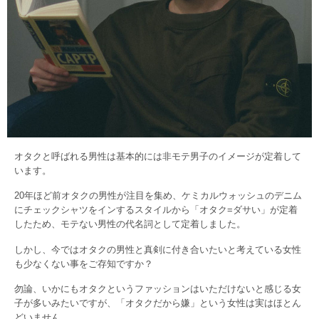
オタクと呼ばれる男性は基本的には非モテ男子のイメージが定着して
います。
20年ほど前オタクの男性が注目を集め、ケミカルウォッシュのデニム
にチェックシャツをインするスタイルから「オタク=ダサい」が定着
したため、モテない男性の代名詞として定着しました。
しかし、今ではオタクの男性と真剣に付き合いたいと考えている女性
も少なくない事をご存知ですか？
勿論、いかにもオタクというファッションはいただけないと感じる女
子が多いみたいですが、「オタクだから嫌」という女性は実はほとん
どいません。