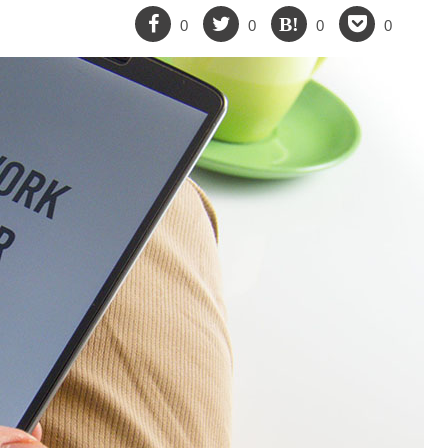
0
0
0
0