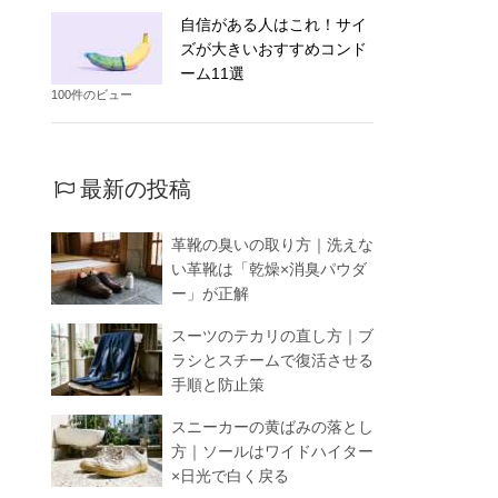
自信がある人はこれ！サイ
ズが大きいおすすめコンド
ーム11選
100件のビュー
最新の投稿
革靴の臭いの取り方｜洗えな
い革靴は「乾燥×消臭パウダ
ー」が正解
スーツのテカリの直し方｜ブ
ラシとスチームで復活させる
手順と防止策
スニーカーの黄ばみの落とし
方｜ソールはワイドハイター
×日光で白く戻る