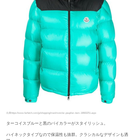
出典https://www.farfetch.com/jp/shopping/men/moncler-peuplier-item-18683251.aspx
ターコイスブルーと黒のバイカラーがスタイリッシュ。
ハイネックタイプなので保温性も抜群。クラシカルなデザインも洒