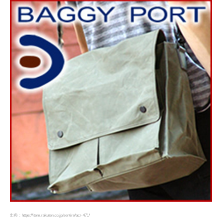
出典：https://item.rakuten.co.jp/sentire/acr-471/