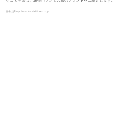
そこで今回は、頒布バッグで人気のブランドをご紹介します。
画像出典https://store.kurashikihanpu.co.jp