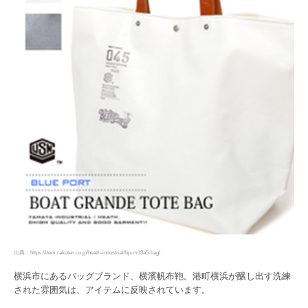
出典：https://item.rakuten.co.jp/heath-industrial/bp-m13a5-bag/
横浜市にあるバッグブランド、横濱帆布鞄。港町横浜が醸し出す洗練
された雰囲気は、アイテムに反映されています。