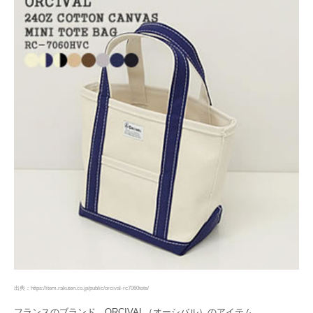
出典：https://item.rakuten.co.jp/public/orcival-rc7060tote/
フランスのブランド、ORCIVAL（オーシバル）のアイテム。