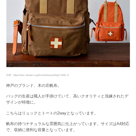
出典：https://item.rakuten.co.jp/kinoshohampu/khg17-b04v-1/
神戸のブランド、木の庄帆布。
バッグの生産は職人が手掛けていて、高いクオリティと洗練されたデ
ザインが特徴に。
こちらはリュックとトートの2wayとなっています。
帆布の持つナチュラルな雰囲気に仕上がっています。サイズはA4対応
で、収納に便利な容量となっています。