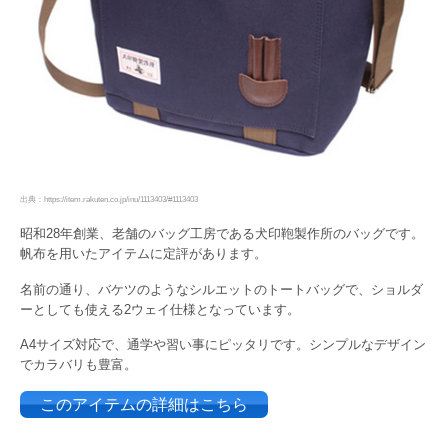
出典：https://item.rakuten.co.jp/inu/1113403/#1113403
昭和28年創業、老舗のバッグ工房である犬印鞄製作所のバッグです。
帆布を用いたアイテムに定評があります。
名前の通り、バケツのようなシルエットのトートバッグで、ショルダ
ーとしても使える2ウェイ仕様となっています。
A4サイズ対応で、通学や習い事にピッタリです。シンプルなデザイン
でカラバリも豊富。
このアイテムの詳細はこちら