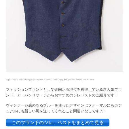
出典：http://voi.0101.co.jp/voi/wsg/wrt-5_mcd-TO404_cpg-303_pno-84_ino-01_ocn-01.html
ファッションブランドとして確固たる地位を獲得している超人気ブラ
ンド、アーバンリサーチからおすすめのジレベストのご紹介です！
ヴィンテージ感のあるブルーを使ったデザインはフォーマルにもカジ
ュアルにも新しい風を送ってくれること間違いなしですよ！
このブランドのジレ、ベストをまとめて見る