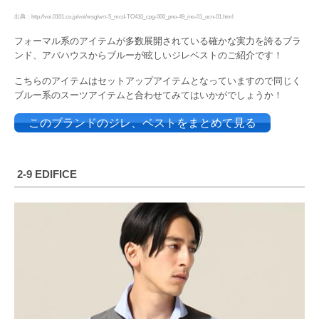
出典：http://voi.0101.co.jp/voi/wsg/wrt-5_mcd-TO410_cpg-000_pno-49_ino-01_ocn-01.html
フォーマル系のアイテムが多数展開されている確かな実力を誇るブラ
ンド、アバハウスからブルーが眩しいジレベストのご紹介です！
こちらのアイテムはセットアップアイテムとなっていますので同じく
ブルー系のスーツアイテムと合わせてみてはいかがでしょうか！
このブランドのジレ、ベストをまとめて見る
2-9 EDIFICE