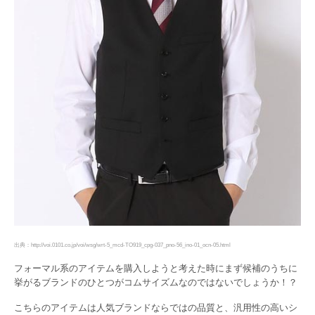
出典：http://voi.0101.co.jp/voi/wsg/wrt-5_mcd-TO919_cpg-037_pno-56_ino-01_ocn-05.html
フォーマル系のアイテムを購入しようと考えた時にまず候補のうちに
挙がるブランドのひとつがコムサイズムなのではないでしょうか！？
こちらのアイテムは人気ブランドならではの品質と、汎用性の高いシ