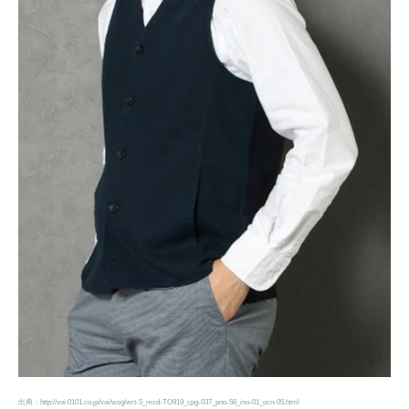
出典：http://voi.0101.co.jp/voi/wsg/wrt-5_mcd-TO919_cpg-037_pno-56_ino-01_ocn-05.html