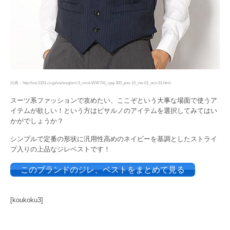
出典：http://voi.0101.co.jp/voi/wsg/wrt-5_mcd-WW741_cpg-300_pno-15_ino-01_ocn-01.html
スーツ系ファッションで攻めたい、ここぞという大事な場面で使うア
イテムが欲しい！という方はビサルノのアイテムを選択してみてはい
かがでしょうか？
シンプルで定番の形状に汎用性高めのネイビーを基調としたストライ
プ入りの上品なジレベストです！
このブランドのジレ、ベストをまとめて見る
[koukoku3]