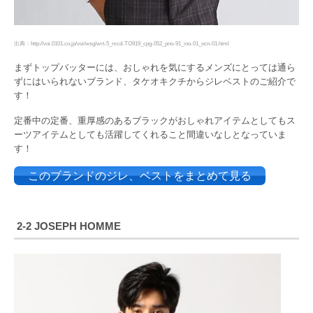
出典：http://voi.0101.co.jp/voi/wsg/wrt-5_mcd-TO919_cpg-052_pno-91_ino-01_ocn-01.html
まずトップバッターには、おしゃれを気にするメンズにとっては通ら
ずにはいられないブランド、タケオキクチからジレベストのご紹介で
す！
定番中の定番、重厚感のあるブラックがおしゃれアイテムとしてもス
ーツアイテムとしても活躍してくれること間違いなしとなっていま
す！
このブランドのジレ、ベストをまとめて見る
2-2 JOSEPH HOMME