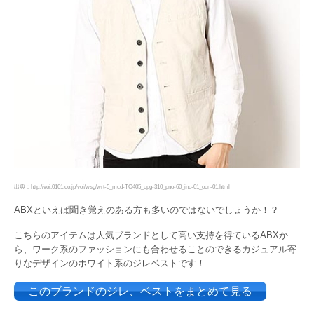
出典：http://voi.0101.co.jp/voi/wsg/wrt-5_mcd-TO405_cpg-310_pno-60_ino-01_ocn-01.html
ABXといえば聞き覚えのある方も多いのではないでしょうか！？
こちらのアイテムは人気ブランドとして高い支持を得ているABXか
ら、ワーク系のファッションにも合わせることのできるカジュアル寄
りなデザインのホワイト系のジレベストです！
このブランドのジレ、ベストをまとめて見る