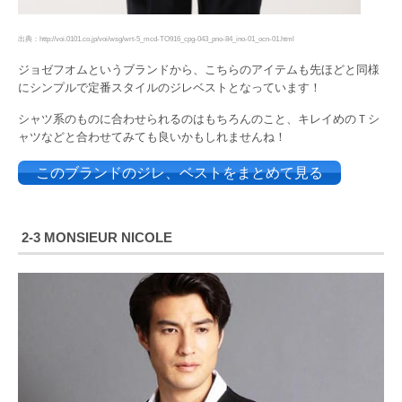
出典：http://voi.0101.co.jp/voi/wsg/wrt-5_mcd-TO916_cpg-043_pno-84_ino-01_ocn-01.html
ジョゼフオムというブランドから、こちらのアイテムも先ほどと同様
にシンプルで定番スタイルのジレベストとなっています！
シャツ系のものに合わせられるのはもちろんのこと、キレイめのＴシ
ャツなどと合わせてみても良いかもしれませんね！
このブランドのジレ、ベストをまとめて見る
2-3 MONSIEUR NICOLE