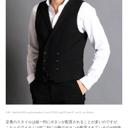
出典：http://voi.0101.co.jp/voi/wsg/wrt-5_mcd-TO410_cpg-079_pno-07_ino-01_ocn-49.html
定番のスタイルは縦一列にボタンが配置されることが多いのですが、
こちらのアイテムは縦二列に少数のボタンが配置されているのが特徴