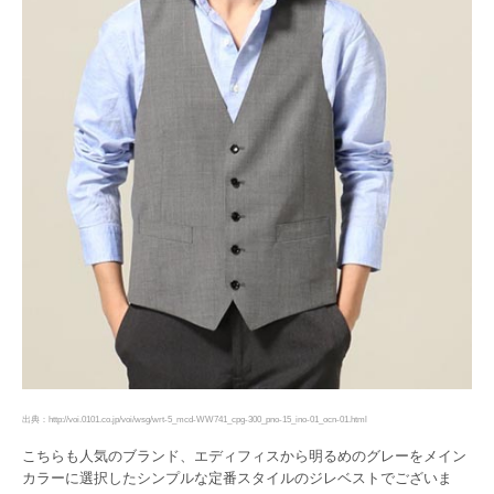
出典：http://voi.0101.co.jp/voi/wsg/wrt-5_mcd-WW741_cpg-300_pno-15_ino-01_ocn-01.html
こちらも人気のブランド、エディフィスから明るめのグレーをメイン
カラーに選択したシンプルな定番スタイルのジレベストでございま