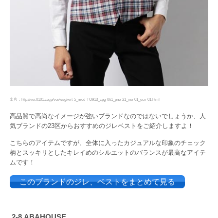
出典：http://voi.0101.co.jp/voi/wsg/wrt-5_mcd-TO913_cpg-061_pno-21_ino-01_ocn-01.html
高品質で高尚なイメージが強いブランドなのではないでしょうか、人
気ブランドの23区からおすすめのジレベストをご紹介しますよ！
こちらのアイテムですが、全体に入ったカジュアルな印象のチェック
柄とスッキリとしたキレイめのシルエットのバランスが最高なアイテ
ムです！
このブランドのジレ、ベストをまとめて見る
2-8 ABAHOUSE