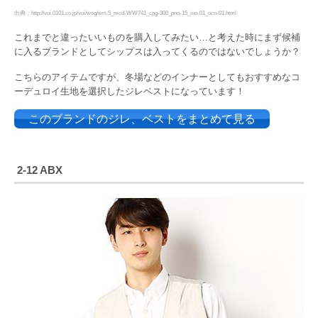
出典：http://voi.0101.co.jp/voi/wsg/wrt-5_mcd-WW741_cpg-300_pno-15_ino-01_ocn-01.html
これまでと違ったいいものを購入してみたい…と考えた時にまず候補
に入るブランドとしてシップスは入ってくるのではないでしょうか？
こちらのアイテムですが、冬場などのインナーとしてもおすすめなコ
ーデュロイ生地を選択したジレベストになっています！
このブランドのジレ、ベストをまとめて見る
2-12 ABX