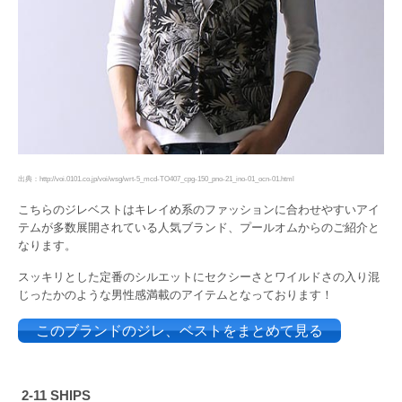
出典：http://voi.0101.co.jp/voi/wsg/wrt-5_mcd-TO407_cpg-150_pno-21_ino-01_ocn-01.html
こちらのジレベストはキレイめ系のファッションに合わせやすいアイ
テムが多数展開されている人気ブランド、プールオムからのご紹介と
なります。
スッキリとした定番のシルエットにセクシーさとワイルドさの入り混
じったかのような男性感満載のアイテムとなっております！
このブランドのジレ、ベストをまとめて見る
2-11 SHIPS