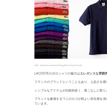
出典：http://www.timelessclothing.jp/fs/cocochiya/c/ls-polo
LACOSTEのポロシャツの魅力は
エレガンスな雰囲
フランスのブランドということもあり、上品さを感
シンプルなアイテムが比較的多く、着こなしに取り
ブランドを象徴するワニのロゴが程よい存在感を演
ています。