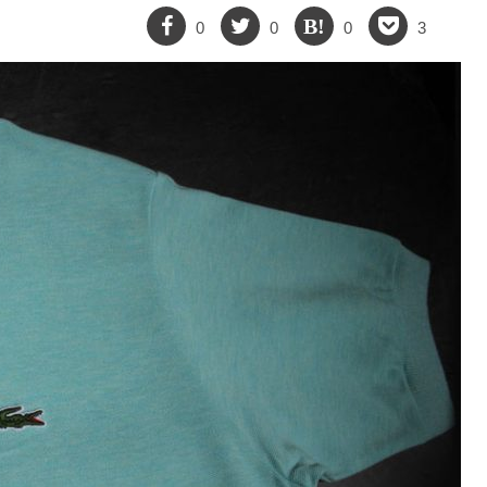
0
0
0
3