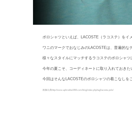
ポロシャツといえば、LACOSTE（ラコステ）を
ワニのマークでおなじみのLACOSTEは、普遍的
様々なスタイルにマッチするラコステのポロシャツ
今年の夏こそ、コーディネートに取り入れておきた
今回はそんなLACOSTEのポロシャツの着こなしを
画像出典http://www.aphrodite1994.com/blog/index.php/tag/lacoste-polo/