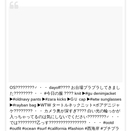
OS????????‍♂️ ・ ・ dayoff???? お台場プラプラしてきまし
た???????? ・ ・ #今日の服 ???? knit ▶️#gu denimjacket
▶️#oldnavy pants ▶️#zara kicks ▶️GＵ cap ▶️#wtw sunglasses
▶️#rayban bag ▶️WTW タートルネックニット×ボアデニジャ
ケ???????? ・ ・ カメラ奥が深すぎ???? 白い光の輪っかが
入っちゃってるのは気にしないでください????????‍♂️ ・ ・
では????????乙っす???????????????? ・ ・ ・ #ootd
#outfit #ocean #surf #california #fashion #西海岸 #プチプラ