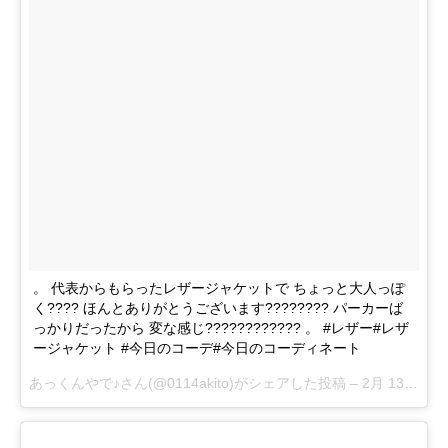
。 代表からもらったレザージャケットで ちょっと大人っぽ
く???? ほんとありがとうございます???????? パーカーば
っかりだったから 変な感じ???????????? 。 #レザー#レザ
ージャケット #今日のコーデ#今日のコーディネート
あっくんやで♪
さん(@0114akito)がシェアした投稿 –
2月 13, 2018 at 3:24午前 PST