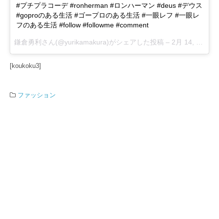
#プチプラコーデ #ronherman #ロンハーマン #deus #デウス
#goproのある生活 #ゴープロのある生活 #一眼レフ #一眼レ
フのある生活 #follow #followme #comment
鎌倉勇利
さん(@yurikamakura)がシェアした投稿 –
2月 14, 2018 at 2:17午前 PST
[koukoku3]
ファッション