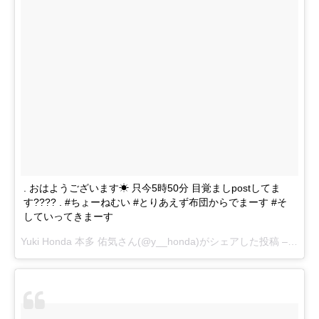
. おはようございます☀︎ 只今5時50分 目覚ましpostしてま
す???? . #ちょーねむい #とりあえず布団からでまーす #そ
していってきまーす
Yuki Honda 本多 佑気
さん(@y__honda)がシェアした投稿 –
2月 14