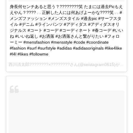
身長何センチあると思う？????????笑 たまには過去Picもえ
えやん？???? . . 正解した人には何あげよーかな????笑 . . #
メンズファッション #メンズスタイル #過去pic #サーフスタ
イル #デニム #ラインパンツ #アディダス #アディダスオリ
ジナルス #コート #コーデ #コーディネート #春コーデ #いい
ね #いいね返し #お洒落 #お洒落さんと繋がりたい #フォロ
ーミー #mensfashion #mensstyle #code #coordinate
#fashion #surf #surfstyle #adidas #adidasoriginals #like4like
#l4l #likes #followme
西川清太郎????????×????????
さん(@seistagram0615)がシェアした投稿 –