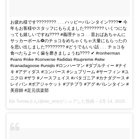
お疲れ様です???????? . . . ハッピーバレンタイン????❤︎ 今
年もお客様やスタッフにもらえました???????? いくつにな
っても嬉しいですね???? #義理チョコ . . 昔おばあちゃんに
サッカーボール⚽️のチョコをめちゃくちゃ大量にもらったの
を思い出しました???????? #どうでもいい話 . . . チョコを
食べたらよーく歯を磨きましょうね???? ✔︎ #ronherman
#vans #nike #converse #adidas #supreme #wtw
#canadagoose #uniqlo #ロンハーマン #ダブルティー #ナイ
キ #アディダス #コンバース #シュプリーム #サーフィン #ユ
ニクロ #ザラ #ノースフェイス #パタゴニア #カナダグース #
レイバン #ボアジャケット #プチプラ #アグ #バレンタイン #
美容師 #足元倶楽部
Eki Tomita
さん(@eki_tmt)がシェアした投稿 –
2月 14, 2018 at 4:40午前 PST