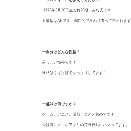
1998年2月20日生まれ20歳、みな氏です！
血液型はABです。個性的で変わり者って言われま
━自分はどんな性格？
男っぽい性格です！
性格はさばさばであっさりしてます！
━趣味は何ですか？
ゲーム、アニメ、漫画、コスメ集めです！
今は特にスマホアプリの荒野行動にハマってます。