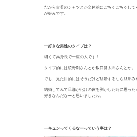
だから古着のシャツとか全体的にごちゃごちゃして
が好みです。
━好きな男性のタイプは？
細くて高身長で一重の人です！
タイプ的には綾野剛さんとか坂口健太郎さんとか。
でも、見た目的にはそうだけど結婚するなら旦那み
結婚してみて旦那が化けの皮を剥がした時に思った
好きなんだなーと思いましたね。
━キュンってくるなーっていう事は？