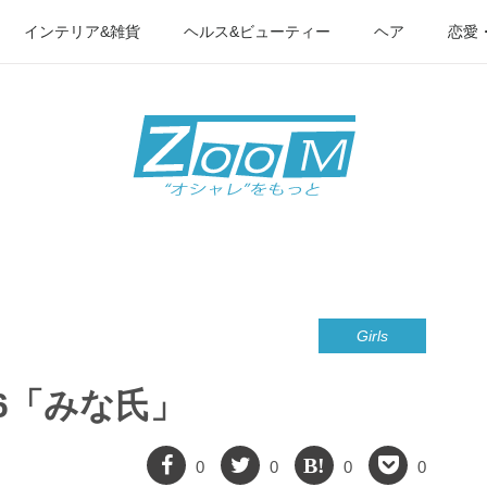
インテリア&雑貨
ヘルス&ビューティー
ヘア
恋愛
Girls
16「みな氏」
0
0
0
0