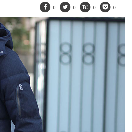
0
0
0
0