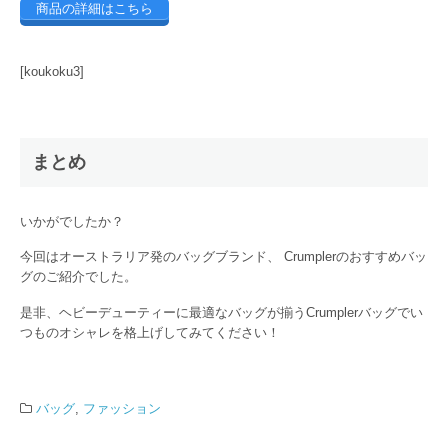
商品の詳細はこちら
[koukoku3]
まとめ
いかがでしたか？
今回はオーストラリア発のバッグブランド、 Crumplerのおすすめバッ
グのご紹介でした。
是非、ヘビーデューティーに最適なバッグが揃うCrumplerバッグでい
つものオシャレを格上げしてみてください！
バッグ
,
ファッション