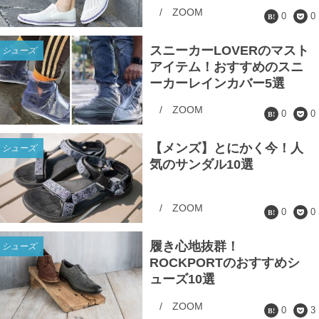
/
ZOOM
0
0
スニーカーLOVERのマスト
シューズ
アイテム！おすすめのスニ
ーカーレインカバー5選
/
ZOOM
0
0
【メンズ】とにかく今！人
シューズ
気のサンダル10選
/
ZOOM
0
0
履き心地抜群！
シューズ
ROCKPORTのおすすめシ
ューズ10選
/
ZOOM
0
3