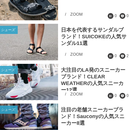
/
ZOOM
0
0
日本を代表するサンダルブ
シューズ
ランド！SUICOKEの人気サ
ンダル11選
/
ZOOM
0
2
大注目のLA発のスニーカー
シューズ
ブランド！CLEAR
WEATHERの人気スニーカ
ー12選
/
ZOOM
0
0
注目の老舗スニーカーブラ
シューズ
ンド！Sauconyの人気スニ
ーカー8選