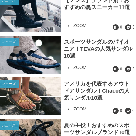
【メンズ】ブランド別！お
シューズ
すすめの黒スニーカー11選
/
ZOOM
0
3
スポーツサンダルのパイオ
シューズ
ニア！TEVAの人気サンダル
10選
/
ZOOM
0
3
アメリカを代表するアウト
シューズ
ドアサンダル！Chacoの人
気サンダル10選
/
ZOOM
0
0
夏の主役！おすすめのスポ
シューズ
ーツサンダルブランド10選