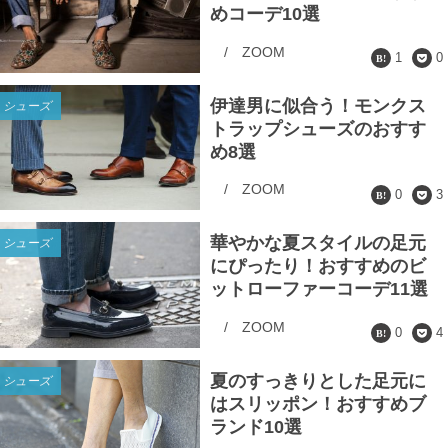
めコーデ10選
/
ZOOM
1
0
伊達男に似合う！モンクス
シューズ
トラップシューズのおすす
め8選
/
ZOOM
0
3
華やかな夏スタイルの足元
シューズ
にぴったり！おすすめのビ
ットローファーコーデ11選
/
ZOOM
0
4
夏のすっきりとした足元に
シューズ
はスリッポン！おすすめブ
ランド10選