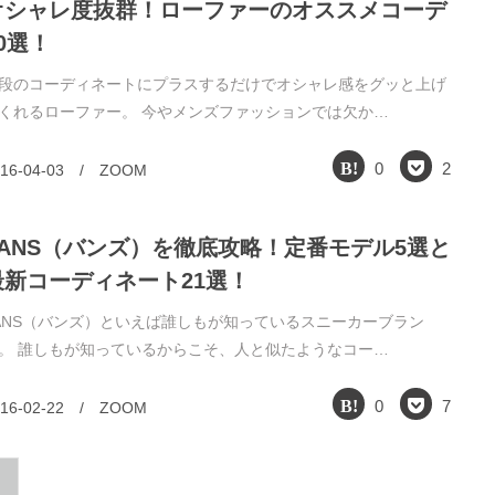
オシャレ度抜群！ローファーのオススメコーデ
0選！
段のコーディネートにプラスするだけでオシャレ感をグッと上げ
くれるローファー。 今やメンズファッションでは欠か…
0
2
16-04-03
/
ZOOM
VANS（バンズ）を徹底攻略！定番モデル5選と
最新コーディネート21選！
ANS（バンズ）といえば誰しもが知っているスニーカーブラン
。 誰しもが知っているからこそ、人と似たようなコー…
0
7
16-02-22
/
ZOOM