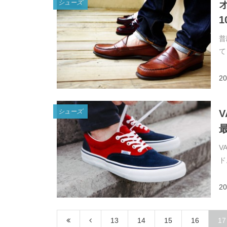
シューズ
1
普
て
20
シューズ
V
ド
20
13
14
15
16
17