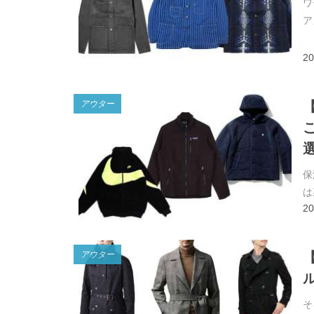
ワ
ア
20
アウター
保
は
20
アウター
そ