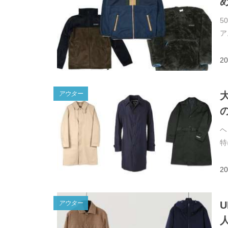
5
ア
20
アウター
ヘ
特
20
アウター
U