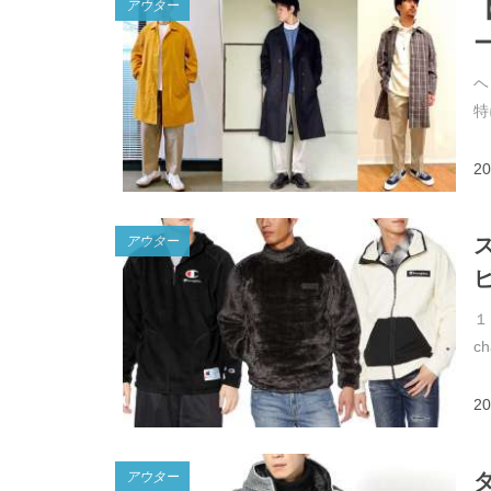
アウター
ヘ
特
20
アウター
１
c
20
アウター