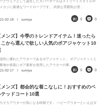
ークウェアとして誕生したカバーオールはストリートスタイルや
メカジに最適なワードローブです。 武骨な雰囲気が漂…
0
0
21-02-18
/
sumiya
【メンズ】今季のトレンドアイテム！迷ったら
ここから選んで欲しい人気のボアジャケット10
選
温性に優れたアウターであるボアジャケット。 ボアジャケットと
裏地や表面にボア素材を使用したアウターの事。 …
0
0
21-02-17
/
sumiya
【メンズ】都会的な着こなしに！おすすめのベ
ルテッドコート10選
ろそろアウターが気になる時期です。 ヘビーアウターといえばダ