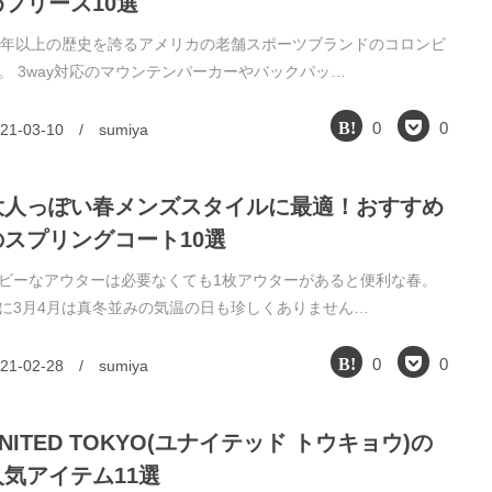
めフリース10選
0年以上の歴史を誇るアメリカの老舗スポーツブランドのコロンビ
。 3way対応のマウンテンパーカーやバックパッ…
0
0
21-03-10
/
sumiya
大人っぽい春メンズスタイルに最適！おすすめ
のスプリングコート10選
ビーなアウターは必要なくても1枚アウターがあると便利な春。
に3月4月は真冬並みの気温の日も珍しくありません…
0
0
21-02-28
/
sumiya
NITED TOKYO(ユナイテッド トウキョウ)の
人気アイテム11選