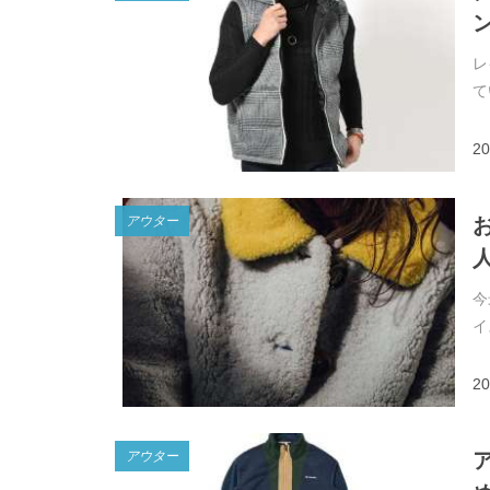
レ
て
20
アウター
お
今
イ
20
アウター