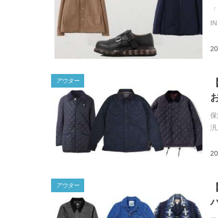
「
I
20
アウター
保
汎
20
アウター