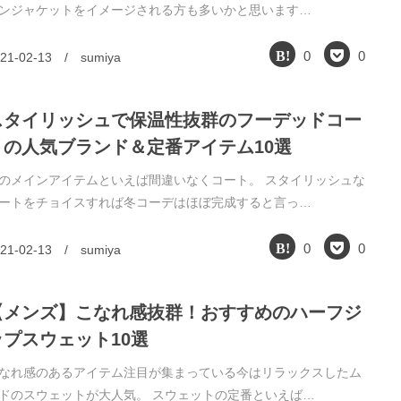
ンジャケットをイメージされる方も多いかと思います…
0
0
21-02-13
/
sumiya
スタイリッシュで保温性抜群のフーデッドコー
トの人気ブランド＆定番アイテム10選
のメインアイテムといえば間違いなくコート。 スタイリッシュな
ートをチョイスすれば冬コーデはほぼ完成すると言っ…
0
0
21-02-13
/
sumiya
【メンズ】こなれ感抜群！おすすめのハーフジ
ップスウェット10選
なれ感のあるアイテム注目が集まっている今はリラックスしたム
ドのスウェットが大人気。 スウェットの定番といえば…