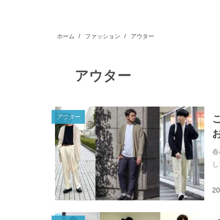
ホーム
/
ファッション
/
アウター
アウター
アウター
春
し
20