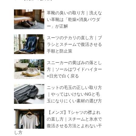
革靴の臭いの取り方｜洗えな
い革靴は「乾燥×消臭パウダ
ー」が正解
スーツのテカリの直し方｜ブ
ラシとスチームで復活させる
手順と防止策
スニーカーの黄ばみの落とし
方｜ソールはワイドハイター
×日光で白く戻る
ニットの毛玉の正しい取り方
｜やってはいけないNGと毛
玉になりにくい素材の選び方
【メンズ】Tシャツの襟よれ
の直し方｜スチームと氷水で
復活させる方法とよれない干
し方