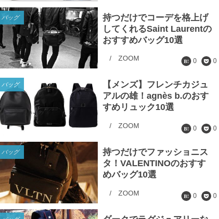
持つだけでコーデを格上げ
バッグ
してくれるSaint Laurentの
おすすめバッグ10選
/
ZOOM
0
0
【メンズ】フレンチカジュ
バッグ
アルの雄！agnès b.のおす
すめリュック10選
/
ZOOM
0
0
持つだけでファッショニス
バッグ
タ！VALENTINOのおすす
めバッグ10選
/
ZOOM
0
0