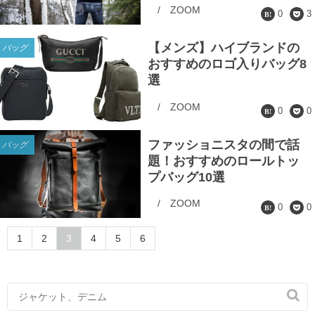
/
ZOOM
0
3
【メンズ】ハイブランドの
バッグ
おすすめのロゴ入りバッグ8
選
/
ZOOM
0
0
ファッショニスタの間で話
バッグ
題！おすすめのロールトッ
プバッグ10選
/
ZOOM
0
0
1
2
3
4
5
6
