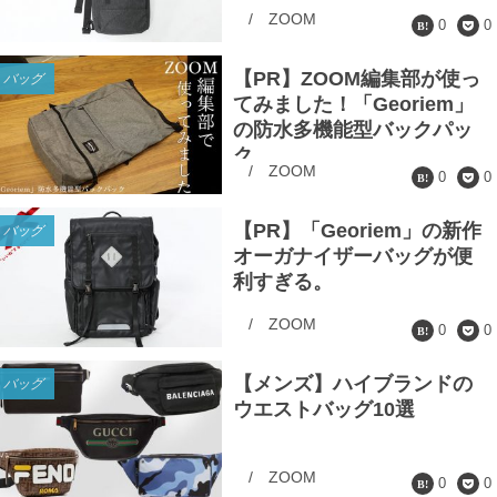
/
ZOOM
0
0
【PR】ZOOM編集部が使っ
バッグ
てみました！「Georiem」
の防水多機能型バックパッ
ク
/
ZOOM
0
0
【PR】「Georiem」の新作
バッグ
オーガナイザーバッグが便
利すぎる。
/
ZOOM
0
0
【メンズ】ハイブランドの
バッグ
ウエストバッグ10選
/
ZOOM
0
0