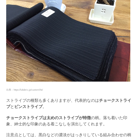
出典：https://lafabric.jp/customlife/
ストライプの種類も多くありますが、代表的なのは
チョークストライ
プ
と
ピンストライプ
。
チョークストライプは太めのストライプが特徴
の柄。落ち着いた印
象、紳士的な印象のある着こなしを演出してくれます。
注意点としては、黒白などの濃淡がはっきりしている組み合わせの柄