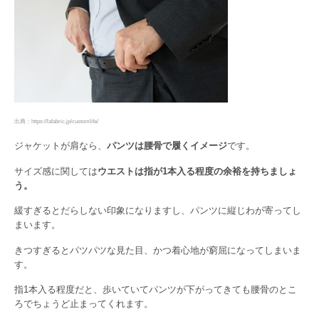
出典：https://lafabric.jp/customlife/
ジャケットが肩なら、
パンツは腰骨で履くイメージ
です。
サイズ感に関しては
ウエストは指が1本入る程度の余裕を持ちましょ
う。
緩すぎるとだらしない印象になりますし、パンツに縦じわが寄ってし
まいます。
きつすぎるとパツパツな見た目、かつ着心地が窮屈になってしまいま
す。
指1本入る程度だと、歩いていてパンツが下がってきても腰骨のとこ
ろでちょうど止まってくれます。