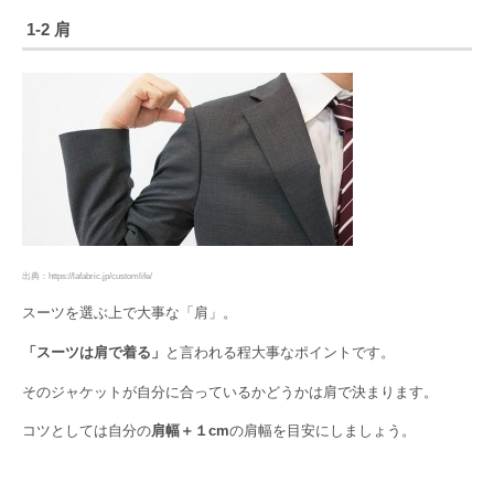
1-2 肩
出典：https://lafabric.jp/customlife/
スーツを選ぶ上で大事な「肩」。
「スーツは肩で着る」
と言われる程大事なポイントです。
そのジャケットが自分に合っているかどうかは肩で決まります。
コツとしては自分の
肩幅＋１cm
の肩幅を目安にしましょう。