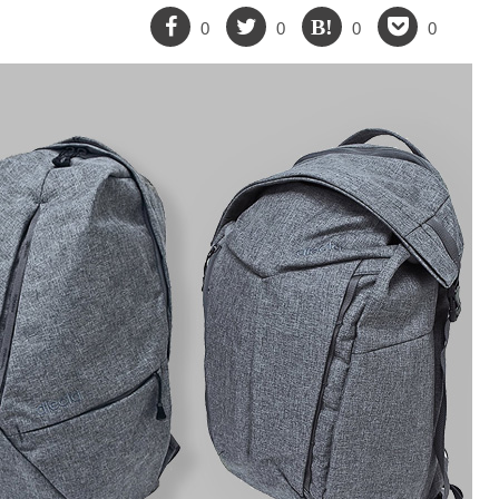
0
0
0
0