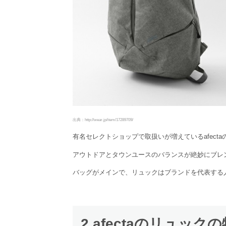
出典：http://wear.jp/item/17289709/
有名セレクトショップで取扱いが増えているafecta
アウトドアとタウンユースのバランスが絶妙にブレ
バッグがメインで、リュックはブランドを代表する
2 afectaのリュック